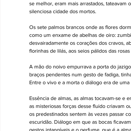
se melhor, eram mais arrastados, tateavam
silenciosa cidade dos mortos. 
Os sete palmos brancos onde as flores dor
como um enxame de abelhas de oiro: zumbiam
desvairadamente os corações dos cravos, ab
florinhas de lilás, aos seios pálidos das ros
A mão do noivo empurrava a porta do jazigo.
braços pendentes num gesto de fadiga, tinha
Entre o vivo e a morta o diálogo era de uma
Essência de almas, as almas tocavam-se e e
as misteriosas forças desse fluido criavam ou
os predestinados sentem às vezes passar co
escuridão. Diálogo em que as bocas ficavam
gestos intangíveis e o perfume, que é a al