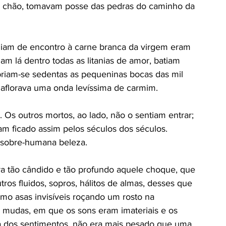
 o chão, tomavam posse das pedras do caminho da 
miam de encontro à carne branca da virgem eram 
 lá dentro todas as litanias de amor, batiam 
riam-se sedentas as pequeninas bocas das mil 
as aflorava uma onda levíssima de carmim. 
 Os outros mortos, ao lado, não o sentiam entrar; 
m ficado assim pelos séculos dos séculos. 
 sobre-humana beleza. 
ra tão cândido e tão profundo aquele choque, que 
tros fluidos, sopros, hálitos de almas, desses que 
mo asas invisíveis roçando um rosto na 
 mudas, em que os sons eram imateriais e os 
ma dos sentimentos, não era mais pesado que uma 