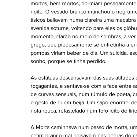
mortos, bem mortos, dormiam pesadamente. P
noite. O vestido branco manchou o negrume 
tísicos bailavam numa clareira uma macabra
avenida soturna, voltando para eles os glób
momento, clarão no meio de sombras, a ve
grego, que piedosamente se entretinha a en
pombas viriam beber de dia. Um suicida, es
sonho, porque se tinha perdido. 
As estátuas descansavam das suas atitudes c
roçagantes, e sentava-se com a face entre 
de curvas sensuais, num túmulo de poeta, c
o gesto de quem beija. Um sapo enorme, de 
nota rouca, refastelado num fofo leito de lírio
A Morta caminhava num passo de morta, um c
cetim branco mal poisavam nas pedras do ca