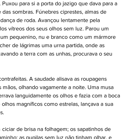
uxou para si a porta do jazigo que dava para a 
das sombras. Fúnebres ciprestes, almas de 
 dança de roda. Avançou lentamente pela 
ulos vítreos dos seus olhos sem luz. Parou um 
r um pequenino, nu e branco como um mármore 
cher de lágrimas uma urna partida, onde as 
cavando a terra com as unhas, procurava o seu 
ontrafeitas. A saudade alisava as roupagens 
as mãos, olhando vagamente a noite. Uma musa 
errava languidamente os olhos e fazia com a boca 
olhos magníficos como estrelas, lançava a sua 
s. 
iciar de brisa na folhagem; os sapatinhos de 
minho; as pupilas sem luz não tinham olhar, e 