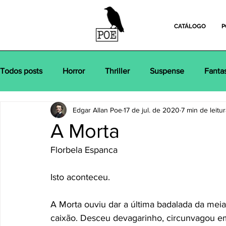
CATÁLOGO
P
Todos posts
Horror
Thriller
Suspense
Fanta
Edgar Allan Poe
17 de jul. de 2020
7 min de leitu
Psicológico
Realismo
Edgar Allan Poe
Mach
A Morta
Florbela Espanca
Policial
Oscar Wilde
Charles Perrault
Clássi
Isto aconteceu. 
A Morta ouviu dar a última badalada da meia
caixão. Desceu devagarinho, circunvagou em 