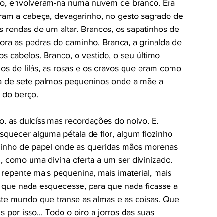
co, envolveram-na numa nuvem de branco. Era 
ram a cabeça, devagarinho, no gesto sagrado de 
s rendas de um altar. Brancos, os sapatinhos de 
a as pedras do caminho. Branca, a grinalda de 
s cabelos. Branco, o vestido, o seu último 
hos de lilás, as rosas e os cravos que eram como 
nha de sete palmos pequeninos onde a mãe a 
 do berço. 
vo, as dulcíssimas recordações do noivo. E, 
quecer alguma pétala de flor, algum fiozinho 
cinho de papel onde as queridas mãos morenas 
, como uma divina oferta a um ser divinizado. 
 repente mais pequenina, mais imaterial, mais 
 que nada esquecesse, para que nada ficasse a 
deste mundo que transe as almas e as coisas. Que 
por isso... Todo o oiro a jorros das suas 