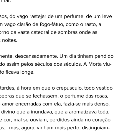
nhar. 
osos, do vago rastejar de um perfume, de um leve 
 vago clarão de fogo-fátuo, como o rasto, a 
torno da vasta catedral de sombras onde as 
noites. 
mente, descansadamente. Um dia tinham pendido 
do assim pelos séculos dos séculos. A Morta viu-
 ficava longe. 
rdes, à hora em que o crepúsculo, todo vestido 
pebras que se fechassem, o perfume das rosas, 
e amor encerradas com ela, fazia-se mais denso, 
divino que a inundava, que a aromatizava toda. 
 cor, mal se ouviam, perdidos ainda no coração 
os... mas, agora, vinham mais perto, distinguiam-