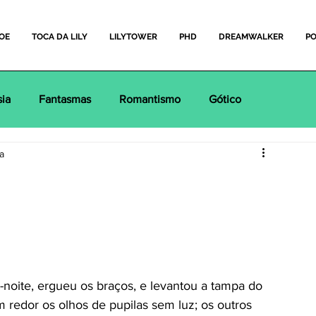
OE
TOCA DA LILY
LILYTOWER
PHD
DREAMWALKER
PO
sia
Fantasmas
Romantismo
Gótico
ra
ado de Assis
Florbela Espanca
Fernando Pessoa
cos Infantis
Contos da Mamãe Ganso
-noite, ergueu os braços, e levantou a tampa do 
redor os olhos de pupilas sem luz; os outros 