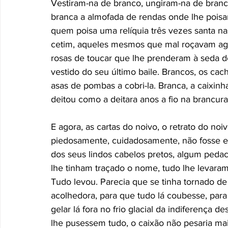
Vestiram-na de branco, ungiram-na de bran
branca a almofada de rendas onde lhe poisa
quem poisa uma relíquia três vezes santa na
cetim, aqueles mesmos que mal roçavam agor
rosas de toucar que lhe prenderam à seda do
vestido do seu último baile. Brancos, os cac
asas de pombas a cobri-la. Branca, a caixi
deitou como a deitara anos a fio na brancura
E agora, as cartas do noivo, o retrato do noi
piedosamente, cuidadosamente, não fosse es
dos seus lindos cabelos pretos, algum peda
lhe tinham traçado o nome, tudo lhe levaram
Tudo levou. Parecia que se tinha tornado de
acolhedora, para que tudo lá coubesse, para
gelar lá fora no frio glacial da indiferença 
lhe pusessem tudo, o caixão não pesaria mais 