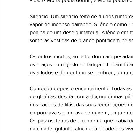
vida. A Morta podia dormir, a Morta podia so
Silêncio. Um silêncio feito de fluidos rumor
vapor de incenso pairando. Silêncio como um
poalha de um desejo imaterial, silêncio em 
sombras vestidas de branco pontificam pelas 
Os outros mortos, ao lado, dormiam pesada
os braços num gesto de fadiga e tinham fica
os a todos e de nenhum se lembrou; o mundo
Começou depois o encantamento. Todas as ta
de glicínias, descia com a doçura dumas pál
dos cachos de lilás, das suas recordações d
corporizava-se, tornava-se nuvem, unguento 
Os passos, letras de um poema que  sabia de
da cidade, gritante, alucinada cidade dos viv