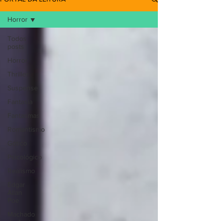
Horror
Todos
posts
Horror
Thriller
Suspense
Fantasia
Fantasmas
Romantismo
Gótico
Psicológico
Realismo
Edgar
Allan
Poe
Machado