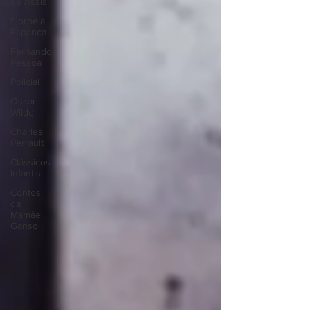
de Assis
Florbela
Espanca
Fernando
Pessoa
Policial
Oscar
Wilde
Charles
Perrault
Clássicos
Infantis
Contos
da
Mamãe
Ganso