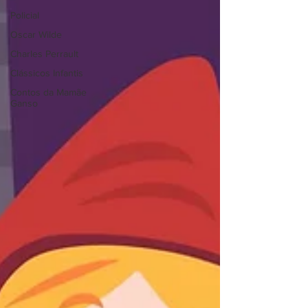
Policial
Oscar Wilde
Charles Perrault
Clássicos Infantis
Contos da Mamãe
Ganso