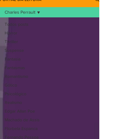
Charles Perrault
Todos posts
Horror
Thriller
Suspense
Fantasia
Fantasmas
Romantismo
Gótico
Psicológico
Realismo
Edgar Allan Poe
Machado de Assis
Florbela Espanca
Fernando Pessoa