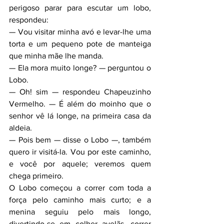
perigoso parar para escutar um lobo, 
respondeu:
— Vou visitar minha avó e levar-lhe uma 
torta e um pequeno pote de manteiga 
que minha mãe lhe manda.
— Ela mora muito longe? — perguntou o 
Lobo.
— Oh! sim — respondeu Chapeuzinho 
Vermelho. — É além do moinho que o 
senhor vê lá longe, na primeira casa da 
aldeia.
— Pois bem — disse o Lobo —, também 
quero ir visitá-la. Vou por este caminho, 
e você por aquele; veremos quem 
chega primeiro.
O Lobo começou a correr com toda a 
força pelo caminho mais curto; e a 
menina seguiu pelo mais longo, 
divertindo-se em colher avelãs, correr 