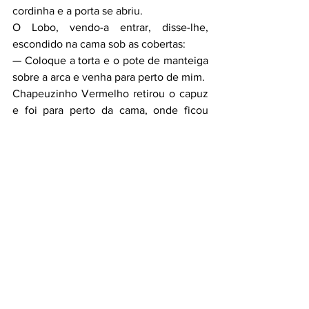
cordinha e a porta se abriu.
O Lobo, vendo-a entrar, disse-lhe, 
escondido na cama sob as cobertas:
— Coloque a torta e o pote de manteiga 
sobre a arca e venha para perto de mim.
Chapeuzinho Vermelho retirou o capuz 
e foi para perto da cama, onde ficou 
muito espantada ao ver como sua avó 
estava diferente em roupas de dormir. 
Então lhe disse:
— Minha avó, que braços grandes a 
senhora tem!
— É para te abraçar melhor, minha filha!
— Minha avó, que pernas grandes a 
senhora tem!
— É para correr melhor, minha criança!
— Minha avó, que orelhas grandes a 
senhora tem!
— É para ouvir melhor, minha criança!