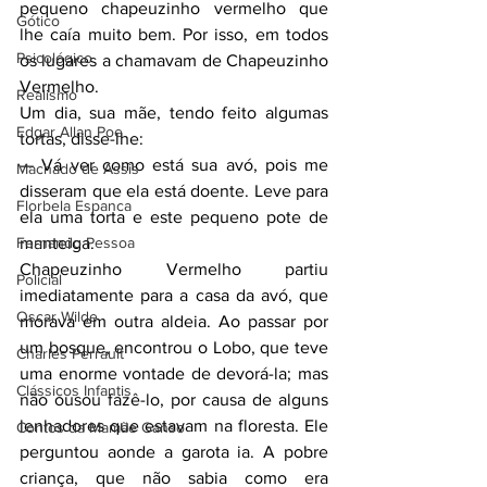
pequeno chapeuzinho vermelho que 
Gótico
lhe caía muito bem. Por isso, em todos 
Psicológico
os lugares a chamavam de Chapeuzinho 
Vermelho.
Realismo
Um dia, sua mãe, tendo feito algumas 
Edgar Allan Poe
tortas, disse-lhe:
— Vá ver como está sua avó, pois me 
Machado de Assis
disseram que ela está doente. Leve para 
Florbela Espanca
ela uma torta e este pequeno pote de 
Fernando Pessoa
manteiga.
Chapeuzinho Vermelho partiu 
Policial
imediatamente para a casa da avó, que 
Oscar Wilde
morava em outra aldeia. Ao passar por 
um bosque, encontrou o Lobo, que teve 
Charles Perrault
uma enorme vontade de devorá-la; mas 
Clássicos Infantis
não ousou fazê-lo, por causa de alguns 
lenhadores que estavam na floresta. Ele 
Contos da Mamãe Ganso
perguntou aonde a garota ia. A pobre 
criança, que não sabia como era 