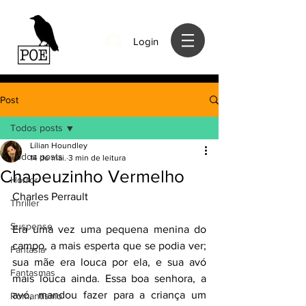
Login
Post
Todos posts
Lílian Houndley
Todos posts
14 de mai.
3 min de leitura
Chapeuzinho Vermelho
Horror
Charles Perrault
Thriller
Suspense
Era uma vez uma pequena menina do 
campo, a mais esperta que se podia ver; 
Fantasia
sua mãe era louca por ela, e sua avó 
Fantasmas
mais louca ainda. Essa boa senhora, a 
avó, mandou fazer para a criança um 
Romantismo