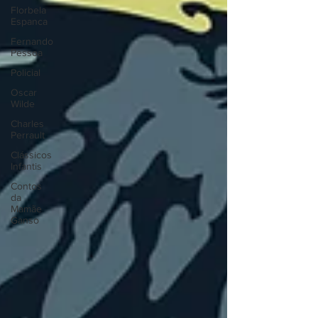
Florbela
Espanca
Fernando
Pessoa
Policial
Oscar
Wilde
Charles
Perrault
Clássicos
Infantis
Contos
da
Mamãe
Ganso