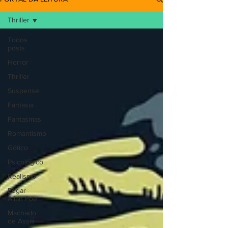
Thriller
Todos
posts
Horror
Thriller
Suspense
Fantasia
Fantasmas
Romantismo
Gótico
Psicológico
Realismo
Edgar
Allan Poe
Machado
de Assis